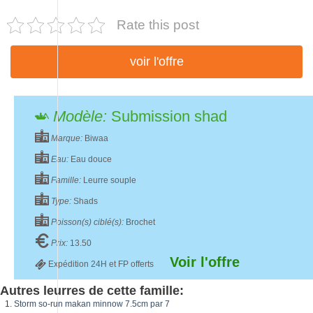
Rate this post
voir l'offre
Modèle:
Submission shad
Marque:
Biwaa
Eau:
Eau douce
Famille:
Leurre souple
Type:
Shads
Poisson(s) ciblé(s):
Brochet
Prix:
13.50
Voir l'offre
Expédition 24H et FP offerts
Autres leurres de cette famille:
Storm so-run makan minnow 7.5cm par 7