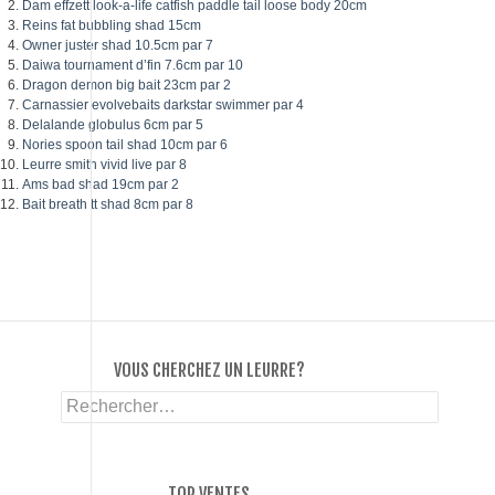
Dam effzett look-a-life catfish paddle tail loose body 20cm
Reins fat bubbling shad 15cm
Owner juster shad 10.5cm par 7
Daiwa tournament d’fin 7.6cm par 10
Dragon demon big bait 23cm par 2
Carnassier evolvebaits darkstar swimmer par 4
Delalande globulus 6cm par 5
Nories spoon tail shad 10cm par 6
Leurre smith vivid live par 8
Ams bad shad 19cm par 2
Bait breath tt shad 8cm par 8
VOUS CHERCHEZ UN LEURRE?
Rechercher :
TOP VENTES