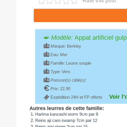
Rate this post
Modèle:
Appat artificiel gu
Marque:
Berkley
Eau:
Mer
Famille:
Leurre souple
Type:
Vers
Poisson(s) ciblé(s):
Prix:
22.90
Voir l'
Expédition 24H et FP offerts
Autres leurres de cette famille:
Harima kanzashi worm 9cm par 8
Reins aji caro swamp 7cm par 12
Reins ami ringer 2cm par 15