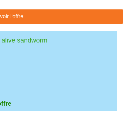
voir l'offre
lp alive sandworm
offre