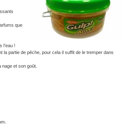
issants
parfums que
 l’eau !
 la partie de pêche, pour cela il suffit de le tremper dans
a nage et son goût.
oom.