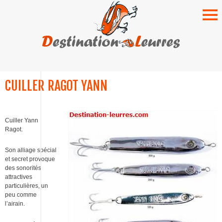
SKIP
TO
CUILLER RAGOT YANN
CONTENT
Cuiller Yann
Ragot.
Son alliage spécial
et secret provoque
des sonorités
attractives
particulières, un
peu comme
l’airain.