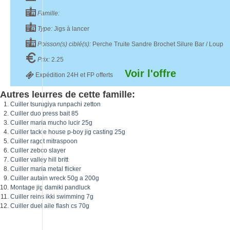
Famille:
Type:
Jigs à lancer
Poisson(s) ciblé(s):
Perche Truite Sandre Brochet Silure Bar / Loup
Prix:
2.25
Voir l'offre
Expédition 24H et FP offerts
Autres leurres de cette famille:
Cuiller tsurugiya runpachi zetton
Cuiller duo press bait 85
Cuiller maria mucho lucir 25g
Cuiller tackle house p-boy jig casting 25g
Cuiller ragot mitraspoon
Cuiller zebco slayer
Cuiller valley hill britt
Cuiller maria metal flicker
Cuiller autain wreck 50g a 200g
Montage jig damiki pandluck
Cuiller reins ikki swimming 7g
Cuiller duel aile flash cs 70g