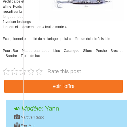
Profil galbé et
affiné. Poids
réparti sur la
longueur pour
favoriser les longs
lancers et la descente en « feuille morte ».
Exceptionnelle qualité du nickelage qui lui confère un éclat irrésistible.
Pour : Bar – Maquereau- Loup – Lieu – Carangue – Silure – Perche – Brochet
– Sandre – Truite de lac
Rate this post
voir l'offre
Modèle:
Yann
Marque:
Ragot
Eau:
Mer