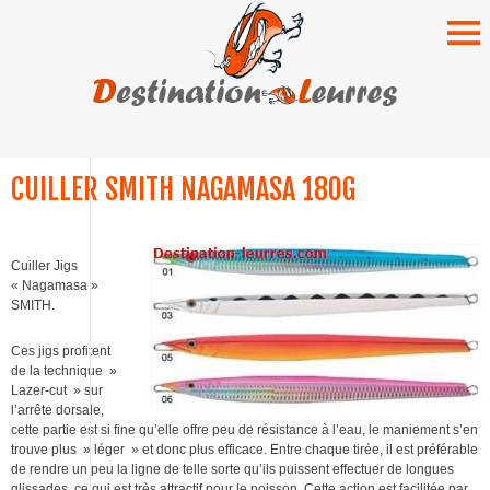
SKIP
TO
CUILLER SMITH NAGAMASA 180G
CONTENT
Cuiller Jigs
« Nagamasa »
SMITH.
Ces jigs profitent
de la technique »
Lazer-cut » sur
l’arrête dorsale,
cette partie est si fine qu’elle offre peu de résistance à l’eau, le maniement s’en
trouve plus » léger » et donc plus efficace. Entre chaque tirée, il est préférable
de rendre un peu la ligne de telle sorte qu’ils puissent effectuer de longues
glissades, ce qui est très attractif pour le poisson. Cette action est facilitée par