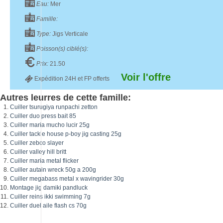
Eau:
Mer
Famille:
Type:
Jigs Verticale
Poisson(s) ciblé(s):
Prix:
21.50
Voir l'offre
Expédition 24H et FP offerts
Autres leurres de cette famille:
Cuiller tsurugiya runpachi zetton
Cuiller duo press bait 85
Cuiller maria mucho lucir 25g
Cuiller tackle house p-boy jig casting 25g
Cuiller zebco slayer
Cuiller valley hill britt
Cuiller maria metal flicker
Cuiller autain wreck 50g a 200g
Cuiller megabass metal x wavingrider 30g
Montage jig damiki pandluck
Cuiller reins ikki swimming 7g
Cuiller duel aile flash cs 70g