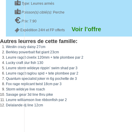
Type:
Leurres armés
Poisson(s) ciblé(s):
Perche
Prix:
7.90
Voir l'offre
Expédition 24H et FP offerts
Autres leurres de cette famille:
Westin crazy daisy 27cm
Berkley powerbait flat giant 23cm
Leurre ragot civelix 120mm + tete plombee par 2
Lucky craft slur fish 130
Leurre storm wildeye rippin’ swim shad par 3
Leurre ragot raglou spid + tete plombee par 2
Quantum specialist joker m 6g pochette de 3
Fox rage replicant twist 18cm par 3
Storm wildeye live roach
Savage gear 3d line thru pike
Leurre williamson live ribbonfish par 2
Delalande dj line 12cm