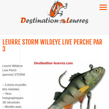
SKIP
TO
LEURRE STORM WILDEYE LIVE PERCHE PAR
CONTENT
3
Leurre Wildeye
Live Perch
(perche) STORM.
– Coloris et profils
très réalistes
– Yeux
holographiques
3D sécurisés
– Montés avec