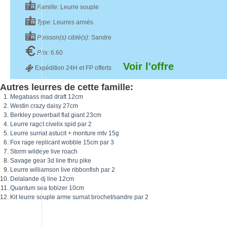
Famille:
Leurre souple
Type:
Leurres armés
Poisson(s) ciblé(s):
Sandre
Prix:
6.60
Voir l'offre
Expédition 24H et FP offerts
Autres leurres de cette famille:
Megabass mad draft 12cm
Westin crazy daisy 27cm
Berkley powerbait flat giant 23cm
Leurre ragot civelix spid par 2
Leurre surnat astucit + monture mtv 15g
Fox rage replicant wobble 15cm par 3
Storm wildeye live roach
Savage gear 3d line thru pike
Leurre williamson live ribbonfish par 2
Delalande dj line 12cm
Quantum sea tobizer 10cm
Kit leurre souple arme surnat brochet/sandre par 2