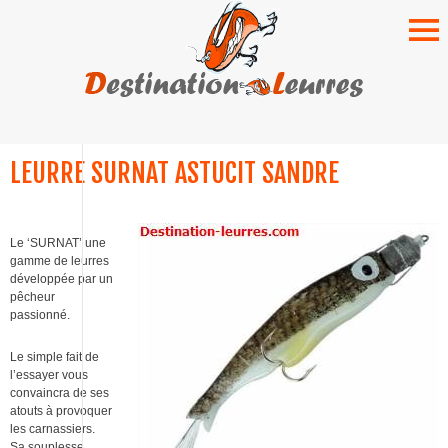
SKIP
TO
LEURRE SURNAT ASTUCIT SANDRE
CONTENT
Le ‘SURNAT’ une
gamme de leurres
développée par un
pêcheur
passionné.
Le simple fait de
l’essayer vous
convaincra de ses
atouts à provoquer
les carnassiers.
Sa souplesse