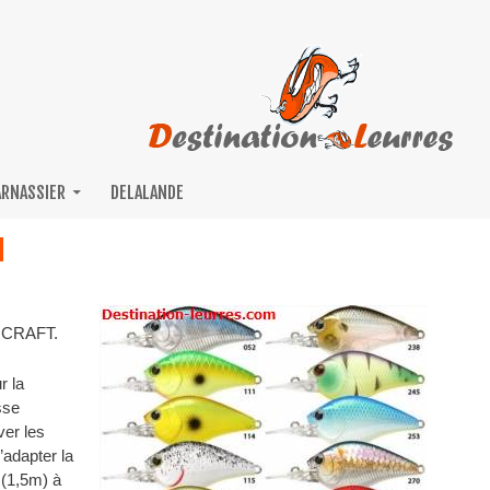
ARNASSIER
DELALANDE
M
Y CRAFT.
r la
sse
ver les
d’adapter la
(1,5m) à