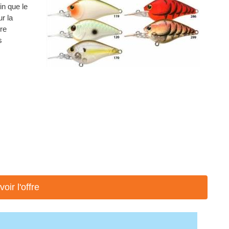
in que le
r la
ire
s
voir l'offre