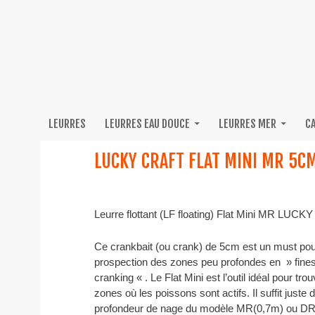
LEURRES
LEURRES EAU DOUCE
LEURRES MER
C
LUCKY CRAFT FLAT MINI MR 5C
Leurre flottant (LF floating) Flat Mini MR LUCK
Ce crankbait (ou crank) de 5cm est un must pou
prospection des zones peu profondes en » fine
cranking « . Le Flat Mini est l’outil idéal pour trou
zones où les poissons sont actifs. Il suffit juste 
profondeur de nage du modèle MR(0,7m) ou DR