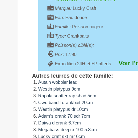
Marque:
Lucky Craft
Eau:
Eau douce
Famille:
Poisson nageur
Type:
Crankbaits
Poisson(s) ciblé(s):
Prix:
17.90
Voir l'
Expédition 24H et FP offerts
Autres leurres de cette famille:
Autain wobbler lead
Westin platypus 9cm
Rapala scatter rap shad 5cm
Cwc bandit crankbait 20cm
Westin platypus dr 10cm
Adam’s crank 70 sdr 7cm
Daiwa d crank 6.7cm
Megabass deep-x 100 5.8cm
Lucky craft skt mr 6cm