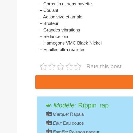
– Corps fin et sans bavette
– Coulant
– Action vive et ample
– Bruiteur
– Grandes vibrations
– Se lance loin
– Hameçons VMC Black Nickel
– Ecailles ultra réalistes
Rate this post
Modèle:
Rippin' rap
Marque:
Rapala
Eau:
Eau douce
Famille:
Poisson nageur