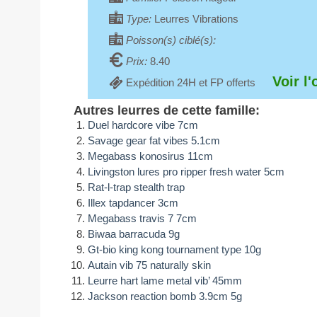
Type:
Leurres Vibrations
Poisson(s) ciblé(s):
Prix:
8.40
Voir l'
Expédition 24H et FP offerts
Autres leurres de cette famille:
Duel hardcore vibe 7cm
Savage gear fat vibes 5.1cm
Megabass konosirus 11cm
Livingston lures pro ripper fresh water 5cm
Rat-l-trap stealth trap
Illex tapdancer 3cm
Megabass travis 7 7cm
Biwaa barracuda 9g
Gt-bio king kong tournament type 10g
Autain vib 75 naturally skin
Leurre hart lame metal vib’ 45mm
Jackson reaction bomb 3.9cm 5g