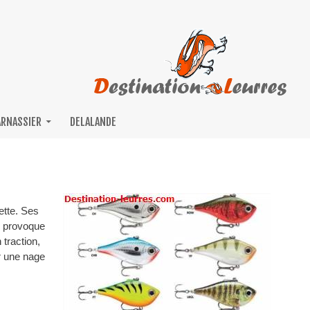
ARNASSIER
DELALANDE
ette. Ses
i provoque
 traction,
r une nage