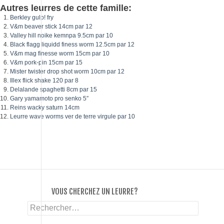
Autres leurres de cette famille:
Berkley gulp! fry
V&m beaver stick 14cm par 12
Valley hill noike kemnpa 9.5cm par 10
Black flagg liquidd finess worm 12.5cm par 12
V&m mag finesse worm 15cm par 10
V&m pork-pin 15cm par 15
Mister twister drop shot worm 10cm par 12
Illex flick shake 120 par 8
Delalande spaghetti 8cm par 15
Gary yamamoto pro senko 5″
Reins wacky saturn 14cm
Leurre wave worms ver de terre virgule par 10
VOUS CHERCHEZ UN LEURRE?
Rechercher :