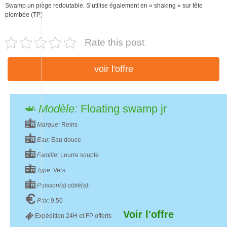
Swamp un piège redoutable. S’utilise également en « shaking » sur tête
plombée (TP)
Rate this post
voir l'offre
Modèle:
Floating swamp jr
Marque:
Reins
Eau:
Eau douce
Famille:
Leurre souple
Type:
Vers
Poisson(s) ciblé(s):
Prix:
9.50
Voir l'offre
Expédition 24H et FP offerts