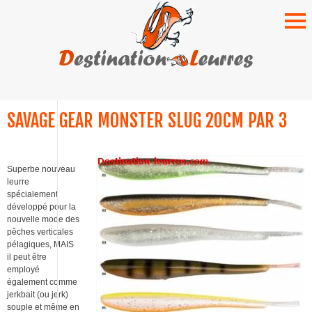
SKIP
TO
SAVAGE GEAR MONSTER SLUG 20CM PAR 3
CONTENT
Superbe nouveau
leurre
spécialement
développé pour la
nouvelle mode des
pêches verticales
pélagiques, MAIS
il peut être
employé
également comme
jerkbait (ou jerk)
souple et même en