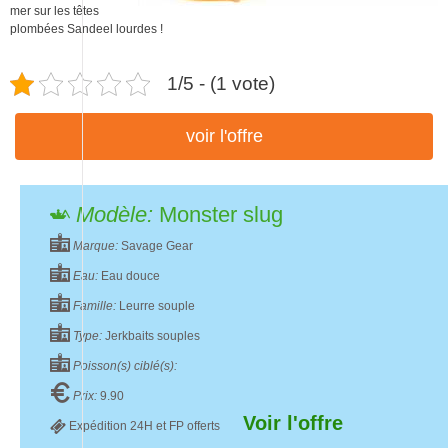
mer sur les têtes
plombées Sandeel lourdes !
1/5 - (1 vote)
voir l'offre
Modèle:
Monster slug
Marque:
Savage Gear
Eau:
Eau douce
Famille:
Leurre souple
Type:
Jerkbaits souples
Poisson(s) ciblé(s):
Prix:
9.90
Voir l'offre
Expédition 24H et FP offerts