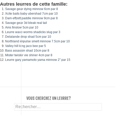
Autres leurres de cette famille:
Savage gear dying minnow 6cm par 8
Xcite baits baby ubershad 7cm par 10
Dam effzett paddle minnow 9cm par 8
Savage gear 3d bleak real tail
Ams finslow 5cm par 10
Leurre wave worms shadicks slug par 3
Delalande drop shad 5cm par 10
Northland impulse smelt minnow 7.5cm par 10
Valley hill king jaco bee par 5
Bass assassin shad 10cm par 8
Mister twister vie shiner 4cm par 8
Leurre gary yamamoto yama minnow 2″ par 15
VOUS CHERCHEZ UN LEURRE?
Rechercher :