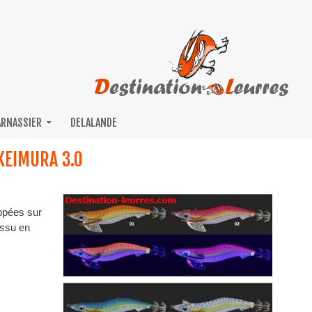
ARNASSIER
DELALANDE
KEIMURA 3.0
ppées sur
issu en