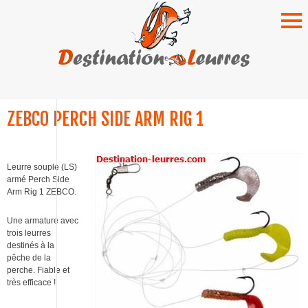
SKIP
TO
ZEBCO PERCH SIDE ARM RIG 1
CONTENT
Leurre souple (LS)
armé Perch Side
Arm Rig 1 ZEBCO.
Une armature avec
trois leurres
destinés à la
pêche de la
perche. Fiable et
très efficace !