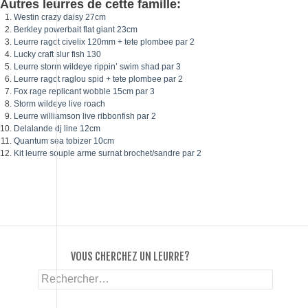
Autres leurres de cette famille:
Westin crazy daisy 27cm
Berkley powerbait flat giant 23cm
Leurre ragot civelix 120mm + tete plombee par 2
Lucky craft slur fish 130
Leurre storm wildeye rippin’ swim shad par 3
Leurre ragot raglou spid + tete plombee par 2
Fox rage replicant wobble 15cm par 3
Storm wildeye live roach
Leurre williamson live ribbonfish par 2
Delalande dj line 12cm
Quantum sea tobizer 10cm
Kit leurre souple arme surnat brochet/sandre par 2
VOUS CHERCHEZ UN LEURRE?
Rechercher :