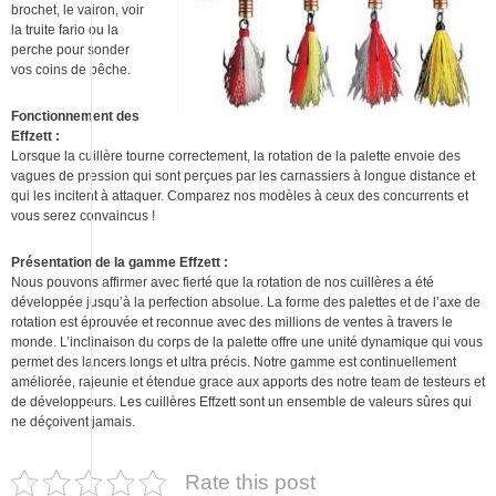
brochet, le vairon, voir
la truite fario ou la
perche pour sonder
vos coins de pêche.
Fonctionnement des
Effzett :
Lorsque la cuillère tourne correctement, la rotation de la palette envoie des
vagues de pression qui sont perçues par les carnassiers à longue distance et
qui les incitent à attaquer. Comparez nos modèles à ceux des concurrents et
vous serez convaincus !
Présentation de la gamme Effzett :
Nous pouvons affirmer avec fierté que la rotation de nos cuillères a été
développée jusqu’à la perfection absolue. La forme des palettes et de l’axe de
rotation est éprouvée et reconnue avec des millions de ventes à travers le
monde. L’inclinaison du corps de la palette offre une unité dynamique qui vous
permet des lancers longs et ultra précis. Notre gamme est continuellement
améliorée, rajeunie et étendue grace aux apports des notre team de testeurs et
de développeurs. Les cuillères Effzett sont un ensemble de valeurs sûres qui
ne déçoivent jamais.
Rate this post