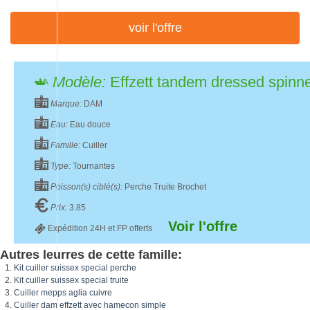
voir l'offre
Modèle:
Effzett tandem dressed spinn
Marque:
DAM
Eau:
Eau douce
Famille:
Cuiller
Type:
Tournantes
Poisson(s) ciblé(s):
Perche Truite Brochet
Prix:
3.85
Voir l'offre
Expédition 24H et FP offerts
Autres leurres de cette famille:
Kit cuiller suissex special perche
Kit cuiller suissex special truite
Cuiller mepps aglia cuivre
Cuiller dam effzett avec hamecon simple