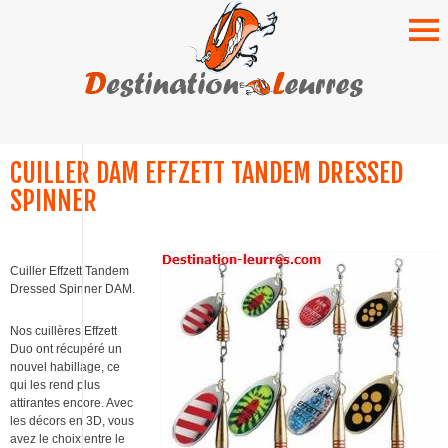
SKIP
TO
CUILLER DAM EFFZETT TANDEM DRESSED
CONTENT
SPINNER
Cuiller Effzett Tandem
Dressed Spinner DAM.
Nos cuillères Effzett
Duo ont récupéré un
nouvel habillage, ce
qui les rend plus
attirantes encore. Avec
les décors en 3D, vous
avez le choix entre le