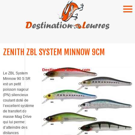
SKIP
TO
ZENITH ZBL SYSTEM MINNOW 9CM
CONTENT
Le ZBL System
Minnow 90 S SR
est un petit
poisson nageur
(PN) silencieux
coulant doté de
l’excellent système
de transfert de
masse Mag Drive
qui lui permet
d’atteindre des
distances