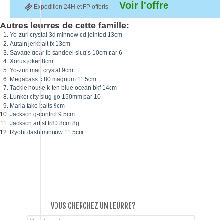
Voir l'offre
Expédition 24H et FP offerts
Autres leurres de cette famille:
Yo-zuri crystal 3d minnow dd jointed 13cm
Autain jerkbait fx 13cm
Savage gear lb sandeel slug’s 10cm par 6
Xorus joker 8cm
Yo-zuri mag crystal 9cm
Megabass x 80 magnum 11.5cm
Tackle house k-ten blue ocean bkf 14cm
Lunker city slug-go 150mm par 10
Maria fake baits 9cm
Jackson g-control 9.5cm
Jackson artist fr80 8cm 8g
Ryobi dash minnow 11.5cm
VOUS CHERCHEZ UN LEURRE?
Rechercher :