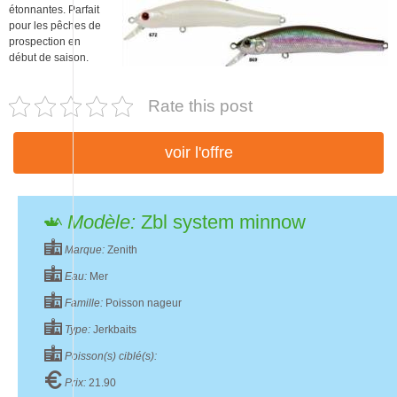
étonnantes. Parfait
pour les pêches de
prospection en
début de saison.
Rate this post
voir l'offre
Modèle:
Zbl system minnow
Marque:
Zenith
Eau:
Mer
Famille:
Poisson nageur
Type:
Jerkbaits
Poisson(s) ciblé(s):
Prix:
21.90